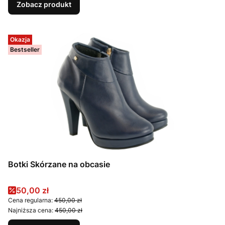
Zobacz produkt
Okazja
Bestseller
Botki Skórzane na obcasie
Cena promocyjna
50,00 zł
Cena regularna:
450,00 zł
Najniższa cena:
450,00 zł