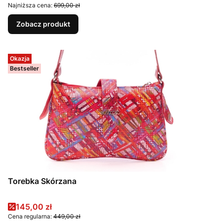
Najniższa cena:
699,00 zł
Zobacz produkt
Okazja
Bestseller
Torebka Skórzana
Cena promocyjna
145,00 zł
Cena regularna:
449,00 zł