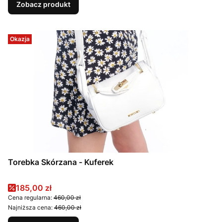
Zobacz produkt
Okazja
Torebka Skórzana - Kuferek
Cena promocyjna
185,00 zł
Cena regularna:
460,00 zł
Najniższa cena:
460,00 zł