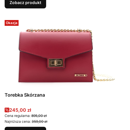
Zobacz produkt
Okazja
Torebka Skórzana
Cena promocyjna
245,00 zł
Cena regularna:
895,00 zł
Najniższa cena:
359,00 zł