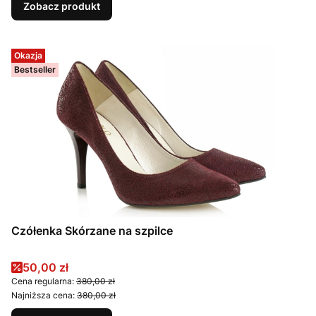
Zobacz produkt
Okazja
Bestseller
Czółenka Skórzane na szpilce
Cena promocyjna
50,00 zł
Cena regularna:
380,00 zł
Najniższa cena:
380,00 zł