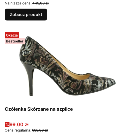
Najniższa cena:
449,00 zł
Zobacz produkt
Okazja
Bestseller
Czółenka Skórzane na szpilce
Cena promocyjna
99,00 zł
Cena regularna:
699,00 zł