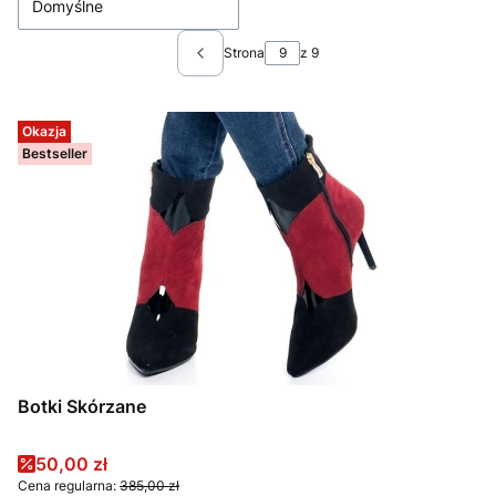
Domyślne
Strona
z 9
Poprzednie produkty
Okazja
Bestseller
Botki Skórzane
Cena promocyjna
50,00 zł
Cena regularna:
385,00 zł