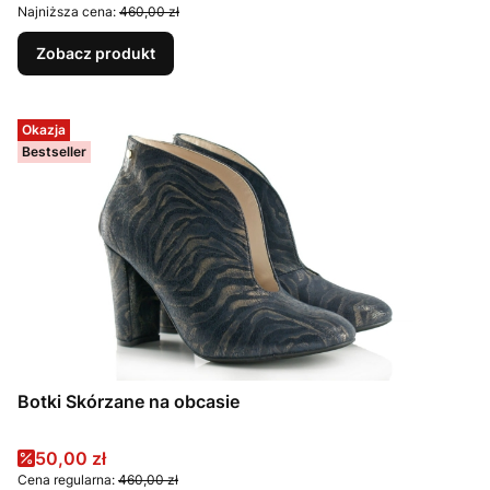
Najniższa cena:
460,00 zł
Zobacz produkt
Okazja
Bestseller
Botki Skórzane na obcasie
Cena promocyjna
50,00 zł
Cena regularna:
460,00 zł