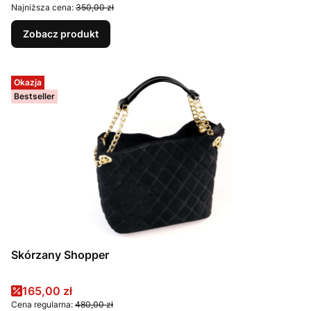
Najniższa cena:
350,00 zł
Zobacz produkt
Okazja
Bestseller
Skórzany Shopper
Cena promocyjna
165,00 zł
Cena regularna:
480,00 zł