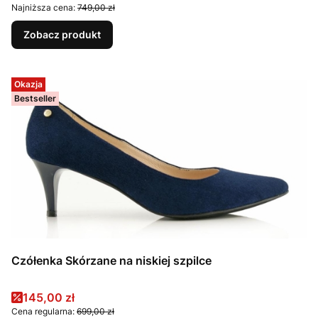
Najniższa cena:
749,00 zł
Zobacz produkt
Okazja
Bestseller
Czółenka Skórzane na niskiej szpilce
Cena promocyjna
145,00 zł
Cena regularna:
699,00 zł