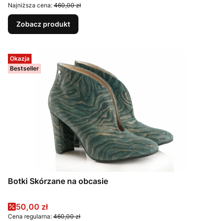
Najniższa cena:
460,00 zł
Zobacz produkt
Okazja
Bestseller
Botki Skórzane na obcasie
Cena promocyjna
50,00 zł
Cena regularna:
460,00 zł