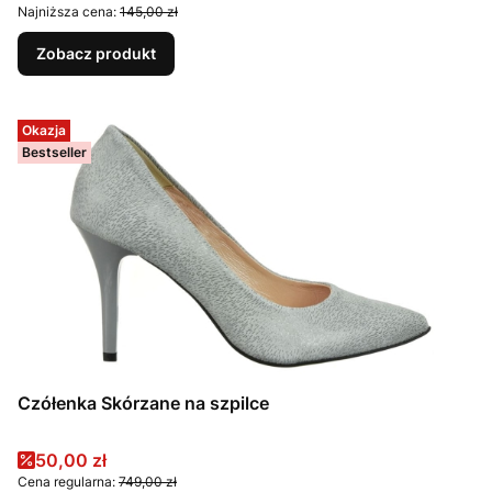
Najniższa cena:
145,00 zł
Zobacz produkt
Okazja
Bestseller
Czółenka Skórzane na szpilce
Cena promocyjna
50,00 zł
Cena regularna:
749,00 zł