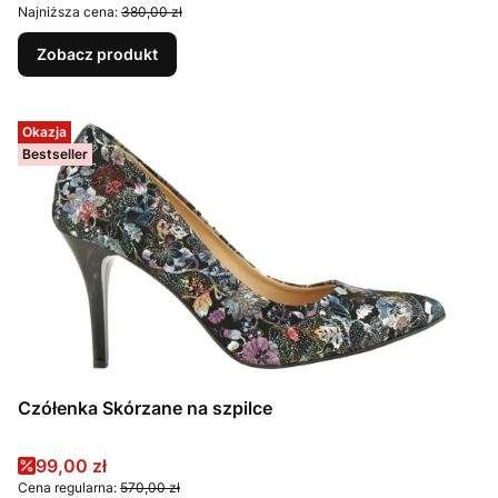
Najniższa cena:
380,00 zł
Zobacz produkt
Okazja
Bestseller
Czółenka Skórzane na szpilce
Cena promocyjna
99,00 zł
Cena regularna:
570,00 zł