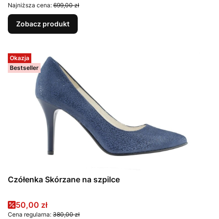
Najniższa cena:
699,00 zł
Zobacz produkt
Okazja
Bestseller
Czółenka Skórzane na szpilce
Cena promocyjna
50,00 zł
Cena regularna:
380,00 zł