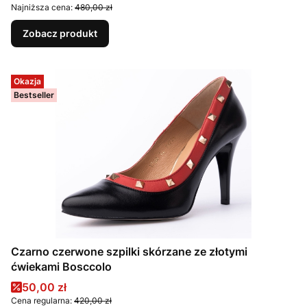
Najniższa cena:
480,00 zł
Zobacz produkt
Okazja
Bestseller
Czarno czerwone szpilki skórzane ze złotymi
ćwiekami Bosccolo
Cena promocyjna
50,00 zł
Cena regularna:
420,00 zł