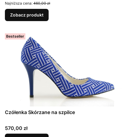
Najniższa cena:
460,00 zł
Zobacz produkt
Bestseller
Czółenka Skórzane na szpilce
Cena
570,00 zł