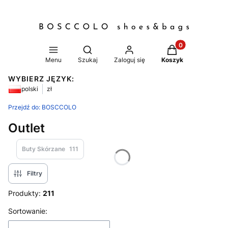
Produkty w koszy
Otwórz wyszukiwarkę
Menu
Szukaj
Zaloguj się
Koszyk
WYBIERZ JĘZYK:
polski
zł
Przejdź do:
BOSCCOLO
Outlet
Buty Skórzane
111
Filtry
Produkty:
211
Lista produktów
Sortowanie: