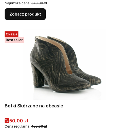
Najniższa cena:
570,00 zł
Zobacz produkt
Okazja
Bestseller
Botki Skórzane na obcasie
Cena promocyjna
50,00 zł
Cena regularna:
460,00 zł