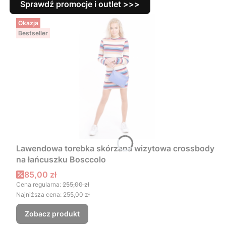
Sprawdź promocje i outlet >>>
Okazja
Bestseller
Lawendowa torebka skórzana wizytowa crossbody
na łańcuszku Bosccolo
Cena promocyjna
85,00 zł
Cena regularna:
255,00 zł
Najniższa cena:
255,00 zł
Zobacz produkt