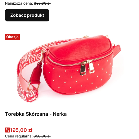
Najniższa cena:
385,00 zł
Zobacz produkt
Okazja
Torebka Skórzana - Nerka
Cena promocyjna
195,00 zł
Cena regularna:
350,00 zł