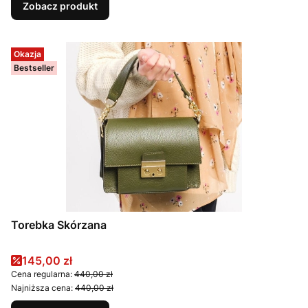
Zobacz produkt
Okazja
Bestseller
Torebka Skórzana
Cena promocyjna
145,00 zł
Cena regularna:
440,00 zł
Najniższa cena:
440,00 zł