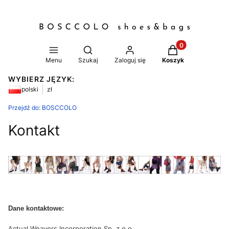
Produkty w koszy
Otwórz wyszukiwarkę
Menu
Szukaj
Zaloguj się
Koszyk
WYBIERZ JĘZYK:
polski
zł
Przejdź do:
BOSCCOLO
Kontakt
D
ane kontaktowe:
Actual Weavers Incorporation Sp. z o.o.