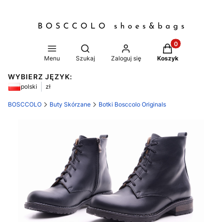
Produkty w koszy
Otwórz wyszukiwarkę
Menu
Szukaj
Zaloguj się
Koszyk
WYBIERZ JĘZYK:
polski
zł
BOSCCOLO
Buty Skórzane
Botki Bosccolo Originals