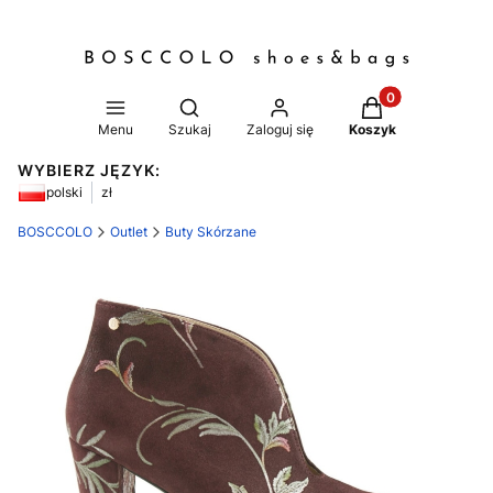
Produkty w koszy
Otwórz wyszukiwarkę
Menu
Szukaj
Zaloguj się
Koszyk
WYBIERZ JĘZYK:
polski
zł
BOSCCOLO
Outlet
Buty Skórzane