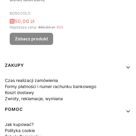
PRODUCENT
BOSCCOLO
Cena promocyjna
50,00 zł
Najniższa cena:
460,00 zł
-89%
Zobacz produkt
Linki w stopce
ZAKUPY
Czas realizacji zamówienia
Formy płatności i numer rachunku bankowego
Koszt dostawy
Zwroty, reklamacje, wymiana
POMOC
Jak kupować?
Polityka cookie