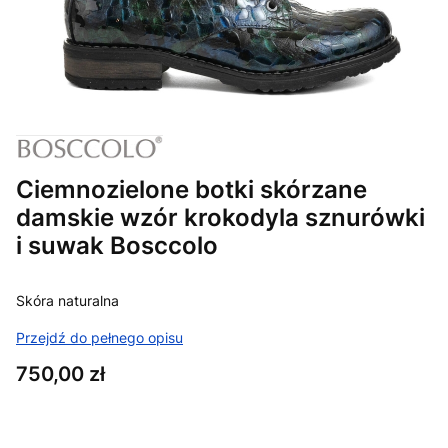
Ciemnozielone botki skórzane
damskie wzór krokodyla sznurówki
i suwak Bosccolo
Skóra naturalna
Przejdź do pełnego opisu
Cena
750,00 zł
Wybierz wariant produktu: