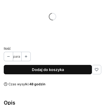
Poszczególne warianty mogą różnić się ceną
*
Dostępne rozmiary
Wybierz
Kolor
Opcjonalne
Pokaż wszystkie kolory
Ilość
para
Dodaj do koszyka
Czas wysyłki:
48 godzin
Opis