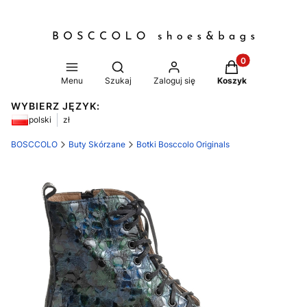
Produkty w koszy
Otwórz wyszukiwarkę
Menu
Szukaj
Zaloguj się
Koszyk
WYBIERZ JĘZYK:
polski
zł
BOSCCOLO
Buty Skórzane
Botki Bosccolo Originals