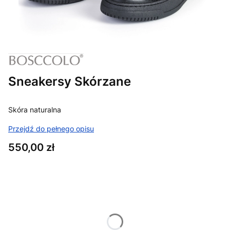
Sneakersy Skórzane
Skóra naturalna
Przejdź do pełnego opisu
Cena
550,00 zł
Wybierz wariant produktu:
Poszczególne warianty mogą różnić się ceną
*
Dostępne rozmiary