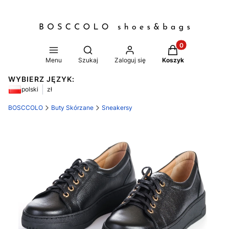
Produkty w koszy
Otwórz wyszukiwarkę
Menu
Szukaj
Zaloguj się
Koszyk
WYBIERZ JĘZYK:
polski
zł
BOSCCOLO
Buty Skórzane
Sneakersy