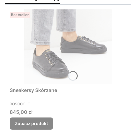
Bestseller
Sneakersy Skórzane
PRODUCENT
BOSCCOLO
Cena
845,00 zł
Zobacz produkt