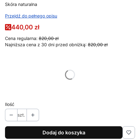
Skóra naturalna
Przejdź do pełnego opisu
440,00 zł
Cena regularna:
820,00 zł
Najniższa cena z 30 dni przed obniżką:
820,00 zł
Wybierz wariant produktu:
Poszczególne warianty mogą różnić się ceną
Kolor
Opcjonalne
Pokaż wszystkie kolory
Ilość
szt.
Dodaj do koszyka