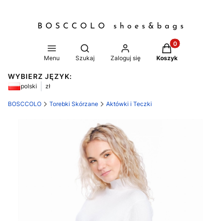
Produkty w koszy
Otwórz wyszukiwarkę
Menu
Szukaj
Zaloguj się
Koszyk
WYBIERZ JĘZYK:
polski
zł
BOSCCOLO
Torebki Skórzane
Aktówki i Teczki