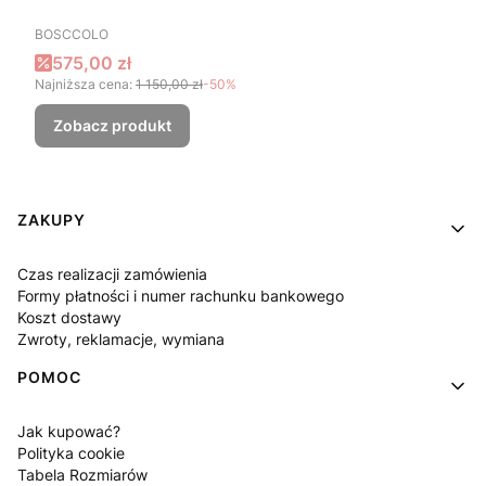
PRODUCENT
BOSCCOLO
Cena promocyjna
575,00 zł
Najniższa cena:
1 150,00 zł
-50%
Zobacz produkt
Linki w stopce
ZAKUPY
Czas realizacji zamówienia
Formy płatności i numer rachunku bankowego
Koszt dostawy
Zwroty, reklamacje, wymiana
POMOC
Jak kupować?
Polityka cookie
Tabela Rozmiarów