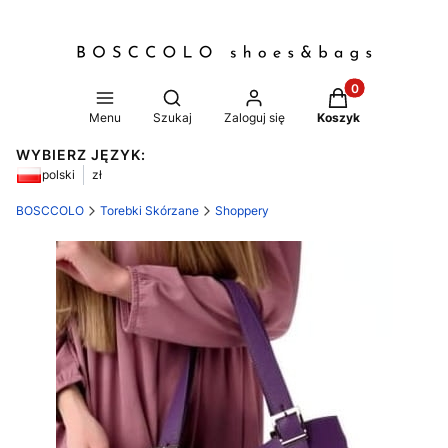
Produkty w koszy
Otwórz wyszukiwarkę
Menu
Szukaj
Zaloguj się
Koszyk
WYBIERZ JĘZYK:
polski
zł
BOSCCOLO
Torebki Skórzane
Shoppery