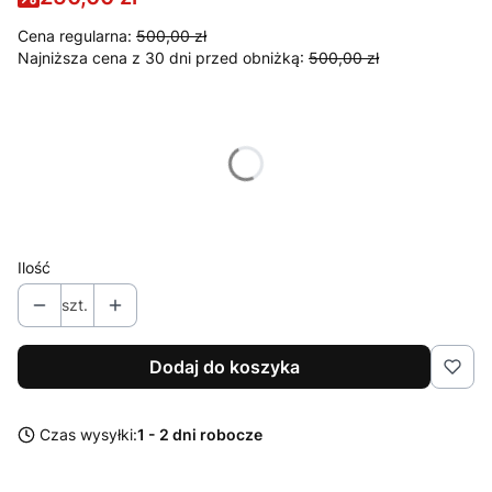
Cena regularna:
500,00 zł
Najniższa cena z 30 dni przed obniżką:
500,00 zł
Wybierz wariant produktu:
Poszczególne warianty mogą różnić się ceną
Kolor
Opcjonalne
Pokaż wszystkie kolory
Ilość
szt.
Dodaj do koszyka
Czas wysyłki:
1 - 2 dni robocze