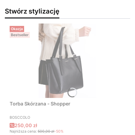
Stwórz stylizację
Okazja
Bestseller
Torba Skórzana - Shopper
PRODUCENT
BOSCCOLO
Cena promocyjna
250,00 zł
Najniższa cena:
500,00 zł
-50%