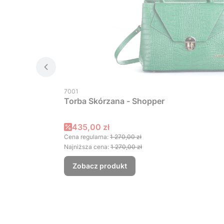
Kod producenta
7001
Torba Skórzana - Shopper
Cena promocyjna
435,00 zł
Cena regularna:
1 270,00 zł
Najniższa cena:
1 270,00 zł
Zobacz produkt