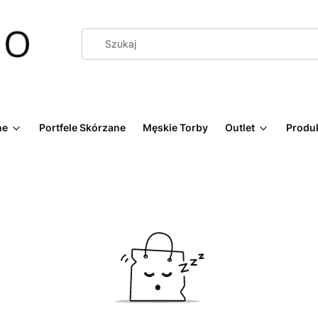
ne
Portfele Skórzane
Męskie Torby
Outlet
Produk