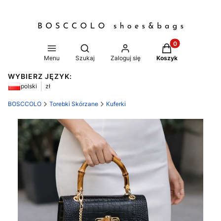
Produkty w koszy
Otwórz wyszukiwarkę
Menu
Szukaj
Zaloguj się
Koszyk
WYBIERZ JĘZYK:
polski
zł
BOSCCOLO
Torebki Skórzane
Kuferki