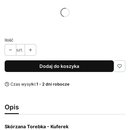
Poszczególne warianty mogą różnić się ceną
Kolor
Opcjonalne
Pokaż wszystkie kolory
Ilość
szt.
Dodaj do koszyka
Czas wysyłki:
1 - 2 dni robocze
Opis
Skórzana Torebka - Kuferek