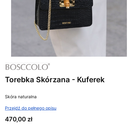
Torebka Skórzana - Kuferek
Skóra naturalna
Przejdź do pełnego opisu
Cena
470,00 zł
Wybierz wariant produktu: