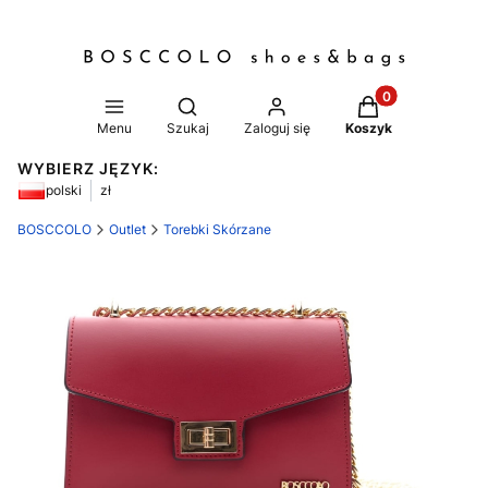
Produkty w koszy
Otwórz wyszukiwarkę
Menu
Szukaj
Zaloguj się
Koszyk
WYBIERZ JĘZYK:
polski
zł
BOSCCOLO
Outlet
Torebki Skórzane