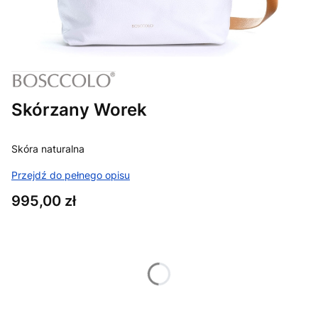
Skórzany Worek
Skóra naturalna
Przejdź do pełnego opisu
Cena
995,00 zł
Wybierz wariant produktu:
Poszczególne warianty mogą różnić się ceną
Kolor
Opcjonalne
Pokaż wszystkie kolory