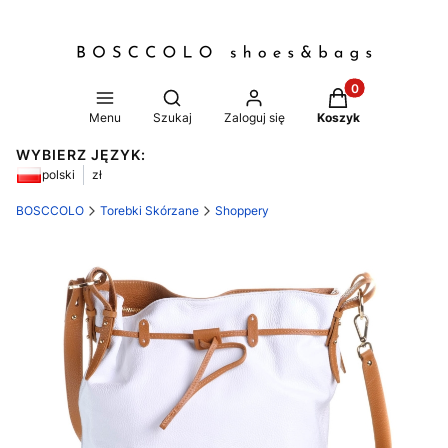
Produkty w koszy
Otwórz wyszukiwarkę
Menu
Szukaj
Zaloguj się
Koszyk
WYBIERZ JĘZYK:
polski
zł
BOSCCOLO
Torebki Skórzane
Shoppery