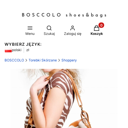
Produkty w koszy
Otwórz wyszukiwarkę
Menu
Szukaj
Zaloguj się
Koszyk
WYBIERZ JĘZYK:
polski
zł
BOSCCOLO
Torebki Skórzane
Shoppery