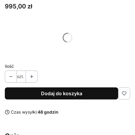
Cena
995,00 zł
Wybierz wariant produktu:
Poszczególne warianty mogą różnić się ceną
Kolor
Opcjonalne
Pokaż wszystkie kolory
Ilość
szt.
Dodaj do koszyka
Czas wysyłki:
48 godzin